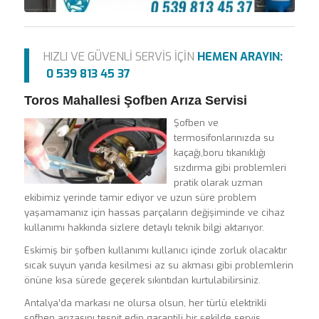
HIZLI VE GÜVENLİ SERVİS İÇİN
HEMEN ARAYIN:
0 539 813 45 37
Toros Mahallesi Şofben Arıza Servisi
Şofben ve
termosifonlarınızda su
kaçağı,boru tıkanıklığı
sızdırma gibi problemleri
pratik olarak uzman
ekibimiz yerinde tamir ediyor ve uzun süre problem
yaşamamanız için hassas parçaların değişiminde ve cihaz
kullanımı hakkında sizlere detaylı teknik bilgi aktarıyor.
Eskimiş bir şofben kullanımı kullanıcı içinde zorluk olacaktır
sıcak suyun yarıda kesilmesi az su akması gibi problemlerin
önüne kısa sürede geçerek sıkıntıdan kurtulabilirsiniz.
Antalya’da markası ne olursa olsun, her türlü elektrikli
şofben arızasını tespit edip garantili bir şekilde servis