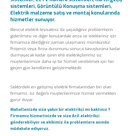
sistemleri, Görüntülü Konuşma sistemleri,
Elektrik malzeme satış ve montaj konularında
hizmetler sunuyor.
Mevcut elektrik tesisatınız da yaşadığınız problemlerin
giderilmesi ve diğer konulardaki arıza ve istekleriniz için
firmamıza dilediğiniz zaman ulaşmanız mümkündür.
Projenizi veya Arıza durumunu sonuca kavuşturana kadar
durmayacak kadar işinin ehli elektrikçilerimiz siz
müşterilerimize daha iyi bir hizmet verebilmek için her
geçen gün kendilerini geliştirmektedir.
Sektördeki en gelişmiş elektrik firmalarından biri olan
firmamız, siz değerli müşterilerimize hizmet vermekten
gurur duyar.
Mahallenizde size yakın bir elektrikçi mi baktınız ?
Firmamız hizmetinizde ve size Acil elektrikçi
gönderebiliyor ve ekibimiz ile problemlere anında
müdahale ediyoruz.