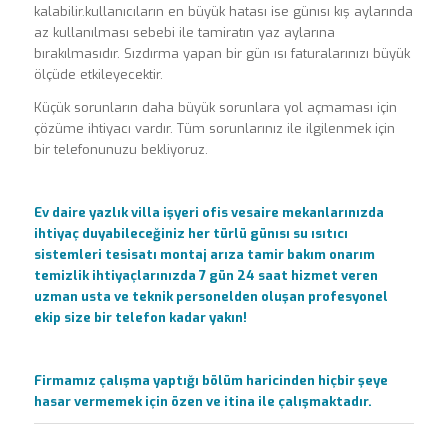
kalabilir.kullanıcıların en büyük hatası ise günısı kış aylarında
az kullanılması sebebi ile tamiratın yaz aylarına
bırakılmasıdır. Sızdırma yapan bir gün ısı faturalarınızı büyük
ölçüde etkileyecektir.
Küçük sorunların daha büyük sorunlara yol açmaması için
çözüme ihtiyacı vardır. Tüm sorunlarınız ile ilgilenmek için
bir telefonunuzu bekliyoruz.
Ev daire yazlık villa işyeri ofis vesaire mekanlarınızda
ihtiyaç duyabileceğiniz her türlü günısı su ısıtıcı
sistemleri tesisatı montaj arıza tamir bakım onarım
temizlik ihtiyaçlarınızda 7 gün 24 saat hizmet veren
uzman usta ve teknik personelden oluşan profesyonel
ekip size bir telefon kadar yakın!
Firmamız çalışma yaptığı bölüm haricinden hiçbir şeye
hasar vermemek için özen ve itina ile çalışmaktadır.