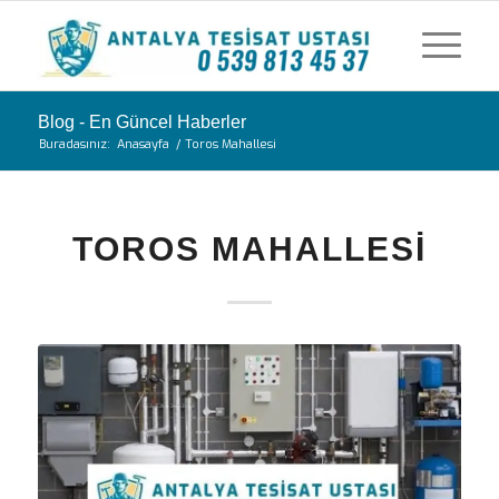
Blog - En Güncel Haberler
Buradasınız:
Anasayfa
/
Toros Mahallesi
TOROS MAHALLESI