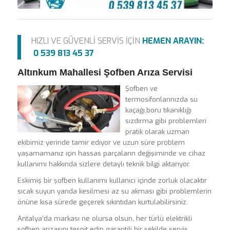
HIZLI VE GÜVENLİ SERVİS İÇİN
HEMEN ARAYIN:
0 539 813 45 37
Altınkum Mahallesi Şofben Arıza Servisi
Şofben ve
termosifonlarınızda su
kaçağı,boru tıkanıklığı
sızdırma gibi problemleri
pratik olarak uzman
ekibimiz yerinde tamir ediyor ve uzun süre problem
yaşamamanız için hassas parçaların değişiminde ve cihaz
kullanımı hakkında sizlere detaylı teknik bilgi aktarıyor.
Eskimiş bir şofben kullanımı kullanıcı içinde zorluk olacaktır
sıcak suyun yarıda kesilmesi az su akması gibi problemlerin
önüne kısa sürede geçerek sıkıntıdan kurtulabilirsiniz.
Antalya’da markası ne olursa olsun, her türlü elektrikli
şofben arızasını tespit edip garantili bir şekilde servis