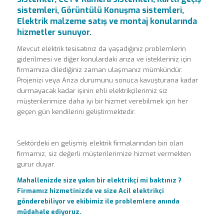
sistemleri, Görüntülü Konuşma sistemleri,
Elektrik malzeme satış ve montaj konularında
hizmetler sunuyor.
Mevcut elektrik tesisatınız da yaşadığınız problemlerin
giderilmesi ve diğer konulardaki arıza ve istekleriniz için
firmamıza dilediğiniz zaman ulaşmanız mümkündür.
Projenizi veya Arıza durumunu sonuca kavuşturana kadar
durmayacak kadar işinin ehli elektrikçilerimiz siz
müşterilerimize daha iyi bir hizmet verebilmek için her
geçen gün kendilerini geliştirmektedir.
Sektördeki en gelişmiş elektrik firmalarından biri olan
firmamız, siz değerli müşterilerimize hizmet vermekten
gurur duyar.
Mahallenizde size yakın bir elektrikçi mi baktınız ?
Firmamız hizmetinizde ve size Acil elektrikçi
gönderebiliyor ve ekibimiz ile problemlere anında
müdahale ediyoruz.