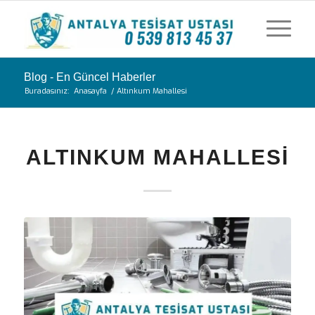
Blog - En Güncel Haberler
Buradasınız:
Anasayfa
/
Altınkum Mahallesi
ALTINKUM MAHALLESI