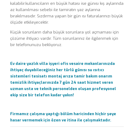
kalabilir.kullanıcıların en büyük hatası ise günısı kış aylarında
az kullanılması sebebi ile tamiratın yaz aylarına
bırakılmasıdır. Sızdırma yapan bir gün ısı faturalarınızı büyük
ölçüde etkileyecektir.
Küçük sorunların daha büyük sorunlara yol açmaması için
çözüme ihtiyacı vardır. Tüm sorunlarınız ile ilgilenmek için
bir telefonunuzu bekliyoruz.
Ev daire yazlık villa işyeri ofis vesaire mekanlarınızda
ihtiyaç duyabileceğiniz her türlü günısı su ısıtıcı
sistemleri tesisatı montaj arıza tamir bakım onarım
temizlik ihtiyaçlarınızda 7 gün 24 saat hizmet veren
uzman usta ve teknik personelden oluşan profesyonel
ekip size bir telefon kadar yakın!
Firmamız çalışma yaptığı bölüm haricinden hiçbir şeye
hasar vermemek için özen ve itina ile çalışmaktadır.