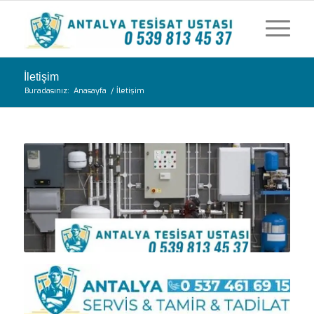
İletişim
Buradasınız:
Anasayfa
/
İletişim