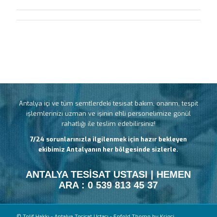
Antalya içi ve tüm semtlerdeki tesisat bakım, onarım, tespit
işlemlerinizi uzman ve işinin ehli personelimize gönül
rahatlığı ile teslim edebilirsiniz!
7/24 sorunlarınızla ilgilenmek için hazır bekleyen
ekibimiz Antalyanın her bölgesinde sizlerle.
ANTALYA TESİSAT USTASI | HEMEN
ARA : 0 539 813 45 37
© Telif Hakkı -
Antalya Tesisat Ustası
-
Enfold Theme by Kriesi