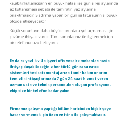
kalabilir.kullanıcıların en büyük hatası ise günısı kış aylarında
az kullanılması sebebi ile tamiratın yaz aylarına
bırakılmasıdır. Sızdırma yapan bir gün ısı faturalarınızı büyük
ölçüde etkileyecektir.
Küçük sorunların daha büyük sorunlara yol açmaması için
çözüme ihtiyacı vardır. Tüm sorunlarınız ile ilgilenmek için
bir telefonunuzu bekliyoruz.
Ev daire yazlık villa işyeri ofis vesaire mekanlarınızda
ihtiyaç duyabileceğiniz her türlü günısı su ısıtıcı
sistemleri tesisatı montaj arıza tamir bakım onarım
temizlik ihtiyaçlarınızda 7 gün 24 saat hizmet veren
uzman usta ve teknik personelden oluşan profesyonel
ekip size bir telefon kadar yakın!
Firmamız çalışma yaptığı bölüm haricinden hiçbir şeye
hasar vermemek için özen ve itina ile çalışmaktadır.