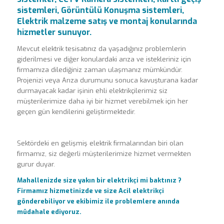
sistemleri, Görüntülü Konuşma sistemleri,
Elektrik malzeme satış ve montaj konularında
hizmetler sunuyor.
Mevcut elektrik tesisatınız da yaşadığınız problemlerin
giderilmesi ve diğer konulardaki arıza ve istekleriniz için
firmamıza dilediğiniz zaman ulaşmanız mümkündür.
Projenizi veya Arıza durumunu sonuca kavuşturana kadar
durmayacak kadar işinin ehli elektrikçilerimiz siz
müşterilerimize daha iyi bir hizmet verebilmek için her
geçen gün kendilerini geliştirmektedir.
Sektördeki en gelişmiş elektrik firmalarından biri olan
firmamız, siz değerli müşterilerimize hizmet vermekten
gurur duyar.
Mahallenizde size yakın bir elektrikçi mi baktınız ?
Firmamız hizmetinizde ve size Acil elektrikçi
gönderebiliyor ve ekibimiz ile problemlere anında
müdahale ediyoruz.