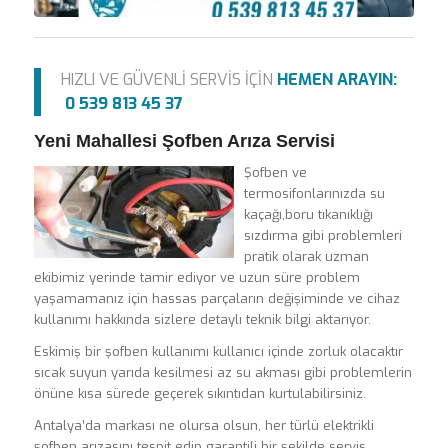
HIZLI VE GÜVENLİ SERVİS İÇİN
HEMEN ARAYIN:
0 539 813 45 37
Yeni Mahallesi Şofben Arıza Servisi
Şofben ve
termosifonlarınızda su
kaçağı,boru tıkanıklığı
sızdırma gibi problemleri
pratik olarak uzman
ekibimiz yerinde tamir ediyor ve uzun süre problem
yaşamamanız için hassas parçaların değişiminde ve cihaz
kullanımı hakkında sizlere detaylı teknik bilgi aktarıyor.
Eskimiş bir şofben kullanımı kullanıcı içinde zorluk olacaktır
sıcak suyun yarıda kesilmesi az su akması gibi problemlerin
önüne kısa sürede geçerek sıkıntıdan kurtulabilirsiniz.
Antalya’da markası ne olursa olsun, her türlü elektrikli
şofben arızasını tespit edip garantili bir şekilde servis