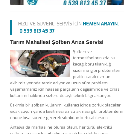
HIZLI VE GÜVENLİ SERVİS İÇİN
HEMEN ARAYIN:
0 539 813 45 37
Tarım Mahallesi Şofben Arıza Servisi
Şofben ve
termosifonlarınızda su
kaçağı,boru tıkanıklığı
sızdırma gibi problemleri
pratik olarak uzman
ekibimiz yerinde tamir ediyor ve uzun süre problem
yaşamamanız için hassas parçaların değişiminde ve cihaz
kullanımı hakkında sizlere detaylı teknik bilgi aktarıyor.
Eskimiş bir şofben kullanımı kullanıcı içinde zorluk olacaktır
sıcak suyun yarıda kesilmesi az su akması gibi problemlerin
önüne kısa sürede geçerek sıkıntıdan kurtulabilirsiniz.
Antalya’da markası ne olursa olsun, her türlü elektrikli
şofben arızasını tespit edip garantili bir şekilde servis