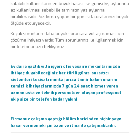
kalabilir.kullanıcıların en büyük hatası ise günısı kış aylarında
az kullanılması sebebi ile tamiratın yaz aylarına
bırakılmasıdır. Sızdırma yapan bir gün ısı faturalarınızı büyük
ölçüde etkileyecektir.
Küçük sorunların daha büyük sorunlara yol açmaması için
çözüme ihtiyacı vardır. Tüm sorunlarınız ile ilgilenmek için
bir telefonunuzu bekliyoruz.
Ev daire yazlık villa işyeri ofis vesaire mekanlarınızda
ihtiyaç duyabileceğiniz her türlü günısı su ısıtıcı
sistemleri tesisatı montaj arıza tamir bakım onarım
temizlik ihtiyaçlarınızda 7 gün 24 saat hizmet veren
uzman usta ve teknik personelden oluşan profesyonel
ekip size bir telefon kadar yakın!
Firmamız çalışma yaptığı bölüm haricinden hiçbir şeye
hasar vermemek için özen ve itina ile çalışmaktadır.