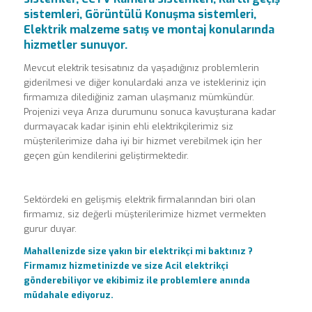
sistemleri, Görüntülü Konuşma sistemleri,
Elektrik malzeme satış ve montaj konularında
hizmetler sunuyor.
Mevcut elektrik tesisatınız da yaşadığınız problemlerin
giderilmesi ve diğer konulardaki arıza ve istekleriniz için
firmamıza dilediğiniz zaman ulaşmanız mümkündür.
Projenizi veya Arıza durumunu sonuca kavuşturana kadar
durmayacak kadar işinin ehli elektrikçilerimiz siz
müşterilerimize daha iyi bir hizmet verebilmek için her
geçen gün kendilerini geliştirmektedir.
Sektördeki en gelişmiş elektrik firmalarından biri olan
firmamız, siz değerli müşterilerimize hizmet vermekten
gurur duyar.
Mahallenizde size yakın bir elektrikçi mi baktınız ?
Firmamız hizmetinizde ve size Acil elektrikçi
gönderebiliyor ve ekibimiz ile problemlere anında
müdahale ediyoruz.