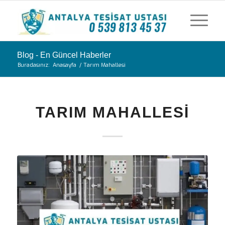
Blog - En Güncel Haberler
Buradasınız:
Anasayfa
/
Tarım Mahallesi
TARIM MAHALLESI