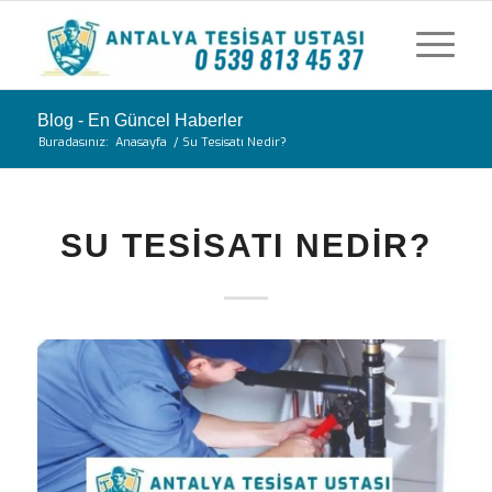
Blog - En Güncel Haberler
Buradasınız:
Anasayfa
/
Su Tesisatı Nedir?
SU TESISATI NEDIR?