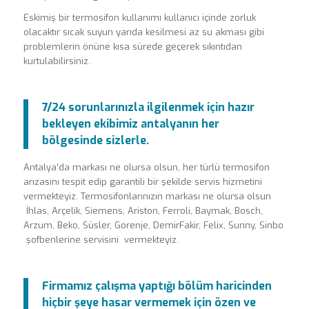
Eskimiş bir termosifon kullanımı kullanıcı içinde zorluk
olacaktır sıcak suyun yarıda kesilmesi az su akması gibi
problemlerin önüne kısa sürede geçerek sıkıntıdan
kurtulabilirsiniz.
7/24 sorunlarınızla ilgilenmek için hazır
bekleyen ekibimiz antalyanın her
bölgesinde sizlerle.
Antalya’da markası ne olursa olsun, her türlü termosifon
arızasını tespit edip garantili bir şekilde servis hizmetini
vermekteyiz. Termosifonlarınızın markası ne olursa olsun
İhlas, Arçelik, Siemens, Ariston, Ferroli, Baymak, Bosch,
Arzum, Beko, Süsler, Gorenje, DemirFakir, Felix, Sunny, Sinbo
şofbenlerine servisini vermekteyiz.
Firmamız çalışma yaptığı bölüm haricinden
hiçbir şeye hasar vermemek için özen ve