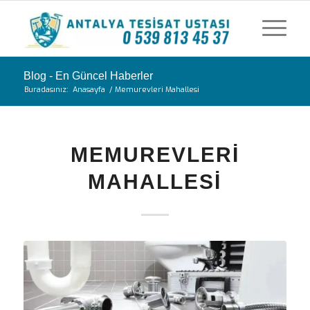
Blog - En Güncel Haberler
Buradasınız:
Anasayfa
/
Memurevleri Mahallesi
MEMUREVLERI
MAHALLESI