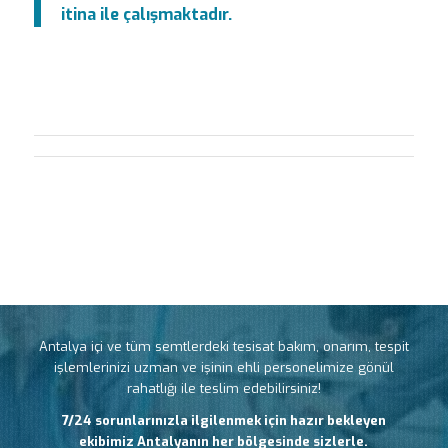
itina ile çalışmaktadır.
Antalya içi ve tüm semtlerdeki tesisat bakım, onarım, tespit
işlemlerinizi uzman ve işinin ehli personelimize gönül
rahatlığı ile teslim edebilirsiniz!
7/24 sorunlarınızla ilgilenmek için hazır bekleyen
ekibimiz Antalyanın her bölgesinde sizlerle.