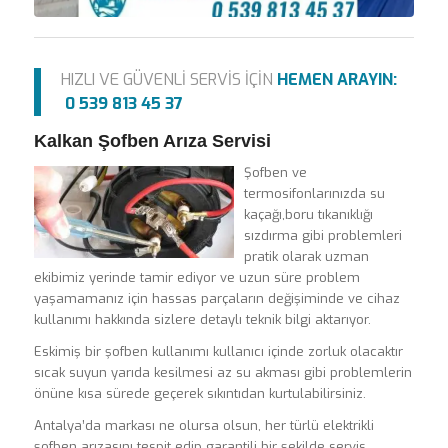
HIZLI VE GÜVENLİ SERVİS İÇİN
HEMEN ARAYIN:
0 539 813 45 37
Kalkan Şofben Arıza Servisi
Şofben ve
termosifonlarınızda su
kaçağı,boru tıkanıklığı
sızdırma gibi problemleri
pratik olarak uzman
ekibimiz yerinde tamir ediyor ve uzun süre problem
yaşamamanız için hassas parçaların değişiminde ve cihaz
kullanımı hakkında sizlere detaylı teknik bilgi aktarıyor.
Eskimiş bir şofben kullanımı kullanıcı içinde zorluk olacaktır
sıcak suyun yarıda kesilmesi az su akması gibi problemlerin
önüne kısa sürede geçerek sıkıntıdan kurtulabilirsiniz.
Antalya’da markası ne olursa olsun, her türlü elektrikli
şofben arızasını tespit edip garantili bir şekilde servis