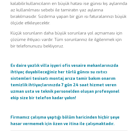
kalabilir.kullanıcıların en büyük hatası ise günısı kış aylarında
az kullanılması sebebi ile tamiratın yaz aylarına
bırakılmasıdır. Sızdırma yapan bir gün ısı faturalarınızı büyük
ölçüde etkileyecektir.
Küçük sorunların daha büyük sorunlara yol açmaması için
çözüme ihtiyacı vardır. Tüm sorunlarınız ile ilgilenmek için
bir telefonunuzu bekliyoruz.
Ev daire yazlık villa işyeri ofis vesaire mekanlarınızda
ihtiyaç duyabileceğiniz her türlü günısı su ısıtıcı
sistemleri tesisatı montaj arıza tamir bakım onarım
temizlik ihtiyaçlarınızda 7 gün 24 saat hizmet veren
uzman usta ve teknik personelden oluşan profesyonel
ekip size bir telefon kadar yakın!
Firmamız çalışma yaptığı bölüm haricinden hiçbir şeye
hasar vermemek için özen ve itina ile çalışmaktadır.