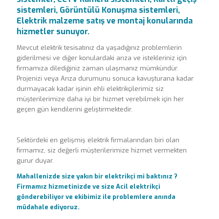
sistemleri, Görüntülü Konuşma sistemleri,
Elektrik malzeme satış ve montaj konularında
hizmetler sunuyor.
Mevcut elektrik tesisatınız da yaşadığınız problemlerin
giderilmesi ve diğer konulardaki arıza ve istekleriniz için
firmamıza dilediğiniz zaman ulaşmanız mümkündür.
Projenizi veya Arıza durumunu sonuca kavuşturana kadar
durmayacak kadar işinin ehli elektrikçilerimiz siz
müşterilerimize daha iyi bir hizmet verebilmek için her
geçen gün kendilerini geliştirmektedir.
Sektördeki en gelişmiş elektrik firmalarından biri olan
firmamız, siz değerli müşterilerimize hizmet vermekten
gurur duyar.
Mahallenizde size yakın bir elektrikçi mi baktınız ?
Firmamız hizmetinizde ve size Acil elektrikçi
gönderebiliyor ve ekibimiz ile problemlere anında
müdahale ediyoruz.