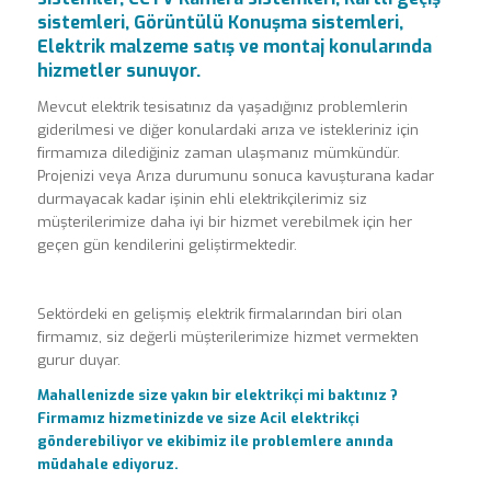
sistemleri, Görüntülü Konuşma sistemleri,
Elektrik malzeme satış ve montaj konularında
hizmetler sunuyor.
Mevcut elektrik tesisatınız da yaşadığınız problemlerin
giderilmesi ve diğer konulardaki arıza ve istekleriniz için
firmamıza dilediğiniz zaman ulaşmanız mümkündür.
Projenizi veya Arıza durumunu sonuca kavuşturana kadar
durmayacak kadar işinin ehli elektrikçilerimiz siz
müşterilerimize daha iyi bir hizmet verebilmek için her
geçen gün kendilerini geliştirmektedir.
Sektördeki en gelişmiş elektrik firmalarından biri olan
firmamız, siz değerli müşterilerimize hizmet vermekten
gurur duyar.
Mahallenizde size yakın bir elektrikçi mi baktınız ?
Firmamız hizmetinizde ve size Acil elektrikçi
gönderebiliyor ve ekibimiz ile problemlere anında
müdahale ediyoruz.