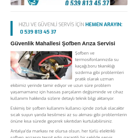
HIZLI VE GÜVENLİ SERVİS İÇİN
HEMEN ARAYIN:
0 539 813 45 37
Güvenlik Mahallesi Şofben Arıza Servisi
Şofben ve
termosifonlarınızda su
kaçağı,boru tıkanıklığı
sızdırma gibi problemleri
pratik olarak uzman
ekibimiz yerinde tamir ediyor ve uzun süre problem
yaşamamanız için hassas parçaların değişiminde ve cihaz
kullanımı hakkında sizlere detaylı teknik bilgi aktarıyor.
Eskimiş bir şofben kullanımı kullanıcı içinde zorluk olacaktır
sıcak suyun yarıda kesilmesi az su akması gibi problemlerin
önüne kısa sürede geçerek sıkıntıdan kurtulabilirsiniz.
Antalya’da markası ne olursa olsun, her türlü elektrikli
şofben arızasını tespit edip garantili bir şekilde servis