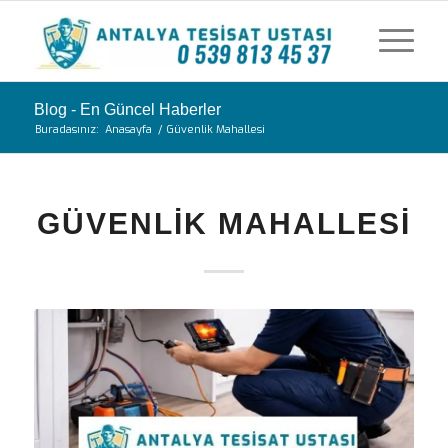
Blog - En Güncel Haberler
Buradasınız:
Anasayfa
/
Güvenlik Mahallesi
GÜVENLIK MAHALLESI