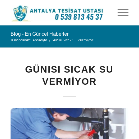
Blog - En Güncel Haberler
Buradasınız:
Anasayfa
/
Günısı Sıcak Su Vermiyor
GÜNISI SICAK SU
VERMIYOR