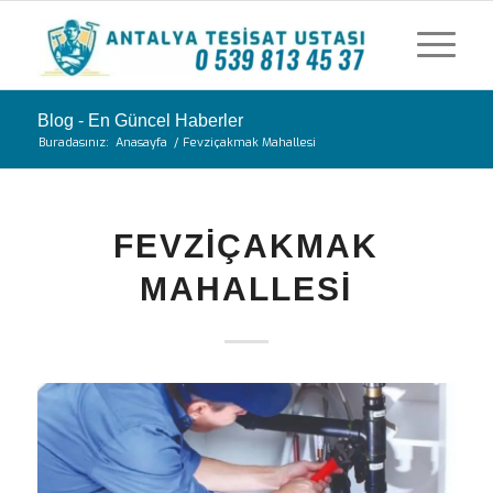
Blog - En Güncel Haberler
Buradasınız:
Anasayfa
/
Fevziçakmak Mahallesi
FEVZIÇAKMAK
MAHALLESI