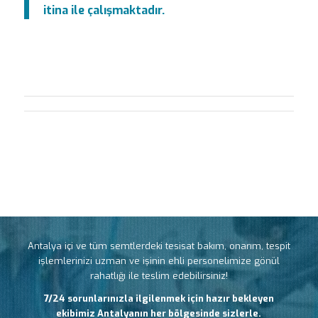
itina ile çalışmaktadır.
Antalya içi ve tüm semtlerdeki tesisat bakım, onarım, tespit
işlemlerinizi uzman ve işinin ehli personelimize gönül
rahatlığı ile teslim edebilirsiniz!
7/24 sorunlarınızla ilgilenmek için hazır bekleyen
ekibimiz Antalyanın her bölgesinde sizlerle.