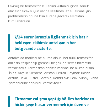
Eskimiş bir termosifon kullanımı kullanıcı içinde zorluk
olacaktır sıcak suyun yarıda kesilmesi az su akması gibi
problemlerin önüne kısa sürede geçerek sıkıntıdan
kurtulabilirsiniz.
7/24 sorunlarınızla ilgilenmek için hazır
bekleyen ekibimiz antalyanın her
bölgesinde sizlerle.
Antalya’da markası ne olursa olsun, her türlü termosifon
arızasını tespit edip garantili bir şekilde servis hizmetini
vermekteyiz. Termosifonlarınızın markası ne olursa olsun
İhlas, Arçelik, Siemens, Ariston, Ferroli, Baymak, Bosch,
Arzum, Beko, Süsler, Gorenje, DemirFakir, Felix, Sunny, Sinbo
şofbenlerine servisini vermekteyiz.
Firmamız çalışma yaptığı bölüm haricinden
hiçbir şeye hasar vermemek için özen ve