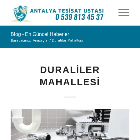
Blog - En Güncel Haberler
Buradasınız:
Anasayfa
/
Duraliler Mahallesi
DURALILER
MAHALLESI