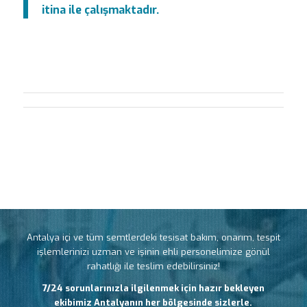
itina ile çalışmaktadır.
Antalya içi ve tüm semtlerdeki tesisat bakım, onarım, tespit
işlemlerinizi uzman ve işinin ehli personelimize gönül
rahatlığı ile teslim edebilirsiniz!
7/24 sorunlarınızla ilgilenmek için hazır bekleyen
ekibimiz Antalyanın her bölgesinde sizlerle.