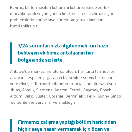
Eskimiş bir termosifon kullanımı kullanıcı içinde zorluk
olacaktır sıcak suyun yarıda kesilmesi az su akması gibi
problemlerin önüne kısa sürede geçerek sıkıntıdan
kurtulabilirsiniz.
7/24 sorunlarınızla ilgilenmek için hazır
bekleyen ekibimiz antalyanın her
bölgesinde sizlerle.
Antalya’da markası ne olursa olsun, her türlü termosifon
arızasını tespit edip garantili bir şekilde servis hizmetini
vermekteyiz. Termosifonlarınızın markası ne olursa olsun
İhlas, Arçelik, Siemens, Ariston, Ferroli, Baymak, Bosch,
Arzum, Beko, Süsler, Gorenje, DemirFakir, Felix, Sunny, Sinbo
şofbenlerine servisini vermekteyiz.
Firmamız çalışma yaptığı bölüm haricinden
hiçbir şeye hasar vermemek için özen ve