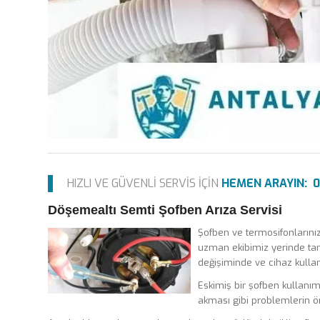
HIZLI VE GÜVENLİ SERVİS İÇİN
HEMEN ARAYIN: 0 
Döşemealtı Semti Şofben Arıza Servisi
Şofben ve termosifonlarınızd
uzman ekibimiz yerinde ta
değişiminde ve cihaz kullanı
Eskimiş bir şofben kullanımı
akması gibi problemlerin ön