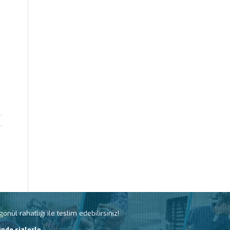
nül rahatlığı ile teslim edebilirsiniz!
nde sizlerle.