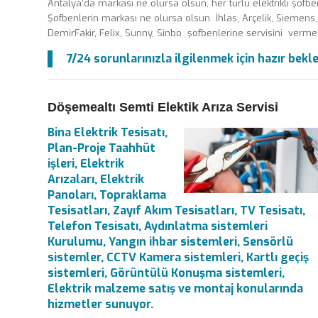
Antalya’da markası ne olursa olsun, her türlü elektrikli şofben
Şofbenlerin markası ne olursa olsun İhlas, Arçelik, Siemens, 
DemirFakir, Felix, Sunny, Sinbo şofbenlerine servisini vermek
7/24 sorunlarınızla ilgilenmek için hazır bekl
Döşemealtı Semti Elektik Arıza Servisi
Bina Elektrik Tesisatı,
Plan-Proje Taahhüt
işleri, Elektrik
Arızaları, Elektrik
Panoları, Topraklama
Tesisatları, Zayıf Akım Tesisatları, TV Tesisatı,
Telefon Tesisatı, Aydınlatma sistemleri
Kurulumu, Yangın ihbar sistemleri, Sensörlü
sistemler, CCTV Kamera sistemleri, Kartlı geçiş
sistemleri, Görüntülü Konuşma sistemleri,
Elektrik malzeme satış ve montaj konularında
hizmetler sunuyor.