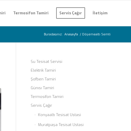
iri
Termosifon Tamiri
Servis Çağır
İletişim
Buradasınız:
Anasayfa
/
Döşemealtı Semti
Su Tesisat Servisi
Elektrik Tamiri
Şofben Tamiri
Günısı Tamiri
Termosifon Tamiri
Servis Çağır
Konyaaltı Tesisat Ustasi
Muratpaşa Tesisat Ustasi