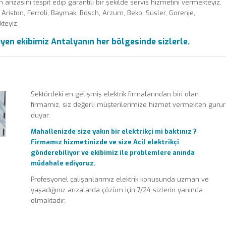
 arızasını tespit edip garantili bir şekilde servis hizmetini vermekteyiz.
Ariston, Ferroli, Baymak, Bosch, Arzum, Beko, Süsler, Gorenje,
teyiz.
eyen ekibimiz Antalyanın her bölgesinde sizlerle.
Sektördeki en gelişmiş elektrik firmalarından biri olan
firmamız, siz değerli müşterilerimize hizmet vermekten gurur
duyar.
Mahallenizde size yakın bir elektrikçi mi baktınız ?
Firmamız hizmetinizde ve size Acil elektrikçi
gönderebiliyor ve ekibimiz ile problemlere anında
müdahale ediyoruz.
Profesyonel çalışanlarımız elektrik konusunda uzman ve
yaşadığınız arızalarda çözüm için 7/24 sizlerin yanında
olmaktadır.