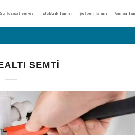
Su Tesisat Servisi
Elektrik Tamiri
Şofben Tamiri
Günısı Tam
ALTI SEMTI