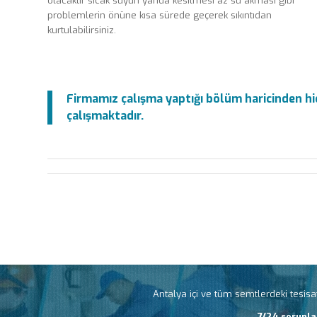
olacaktır sıcak suyun yarıda kesilmesi az su akması gibi
problemlerin önüne kısa sürede geçerek sıkıntıdan
kurtulabilirsiniz.
Firmamız çalışma yaptığı bölüm haricinden hiç
çalışmaktadır.
Antalya içi ve tüm semtlerdeki tesisat
7/24 sorunla