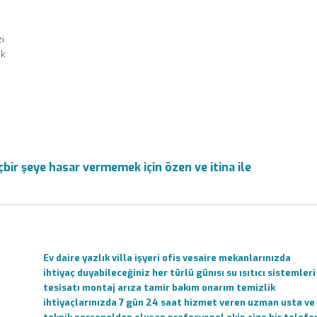
i
k
bir şeye hasar vermemek için özen ve itina ile
Ev daire yazlık villa işyeri ofis vesaire mekanlarınızda
ihtiyaç duyabileceğiniz her türlü günısı su ısıtıcı sistemleri
tesisatı montaj arıza tamir bakım onarım temizlik
ihtiyaçlarınızda 7 gün 24 saat hizmet veren uzman usta ve