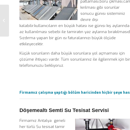
patlaması,boru çıkması,ca
kırılması gibi sorunlar
sonucu günısı sisteminiz
devre dışı
Korkuteli
kalabilir.kullanıcıların en büyük hatası ise günısı kış aylarında
az kullanılması sebebi ile tamiratın yaz aylarına bırakılmasıdı
Sızdırma yapan bir gün ısı faturalarınızı büyük ölçüde
etkileyecektir.
Küçük sorunların daha büyük sorunlara yol açmaması için
çözüme ihtiyacı vardır. Tüm sorunlarınız ile ilgilenmek için bir
telefonunuzu bekliyoruz.
Firmamız çalışma yaptığı bölüm haricinden hiçbir şeye hasa
Döşemealtı Semti Su Tesisat Servisi
Firmamız Antalya geneli
her türlü Su tesisat tamir