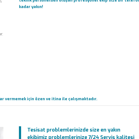
teknik personelden oluşan profesyonel ekip size bir telefo
m
kadar yakın!
r.
r vermemek için özen ve itina ile çalışmaktadır.
Tesisat problemlerinizde size en yakın
ekibimiz problemlerinize 7/24 Servis kalitesi