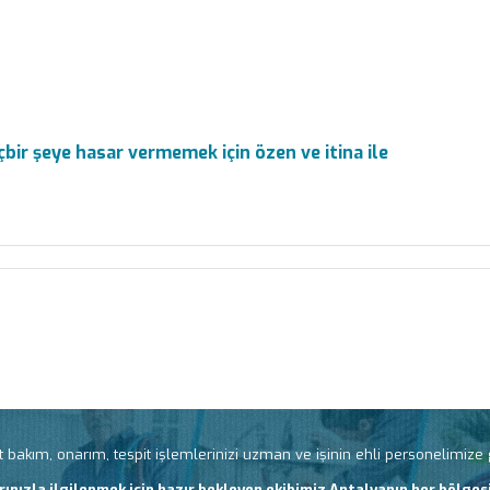
bir şeye hasar vermemek için özen ve itina ile
 bakım, onarım, tespit işlemlerinizi uzman ve işinin ehli personelimize gö
rınızla ilgilenmek için hazır bekleyen ekibimiz Antalyanın her bölgesi