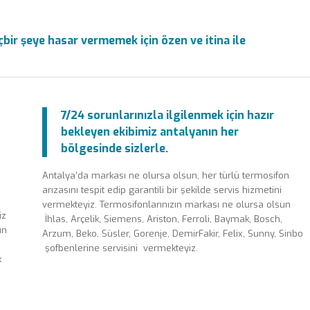
bir şeye hasar vermemek için özen ve itina ile
7/24 sorunlarınızla ilgilenmek için hazır
bekleyen ekibimiz antalyanın her
bölgesinde sizlerle.
Antalya’da markası ne olursa olsun, her türlü termosifon
arızasını tespit edip garantili bir şekilde servis hizmetini
vermekteyiz. Termosifonlarınızın markası ne olursa olsun
iz
İhlas, Arçelik, Siemens, Ariston, Ferroli, Baymak, Bosch,
un
Arzum, Beko, Süsler, Gorenje, DemirFakir, Felix, Sunny, Sinbo
şofbenlerine servisini vermekteyiz.
k