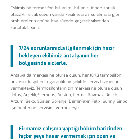
Eskimiş bir termosifon kullanımı kullanıcı içinde zorluk
olacaktır sıcak suyun yarıda kesilmesi az su akması gibi
problemlerin önüne kısa sürede geçerek sıkıntıdan
kurtulabilirsiniz.
7/24 sorunlarınızla ilgilenmek için hazır
bekleyen ekibimiz antalyanın her
bölgesinde sizlerle.
Antalya’da markası ne olursa olsun, her türlü termosifon
arızasını tespit edip garantili bir şekilde servis hizmetini
vermekteyiz. Termosifonlarınızın markası ne olursa olsun
İhlas, Arçelik, Siemens, Ariston, Ferroli, Baymak, Bosch,
Arzum, Beko, Süsler, Gorenje, DemirFakir, Felix, Sunny, Sinbo
şofbenlerine servisini vermekteyiz.
Firmamız çalışma yaptığı bölüm haricinden
hiçbir şeye hasar vermemek için özen ve