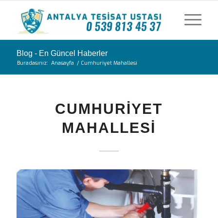
Blog - En Güncel Haberler
Buradasınız:
Anasayfa
/
Cumhuriyet Mahallesi
CUMHURIYET
MAHALLESI