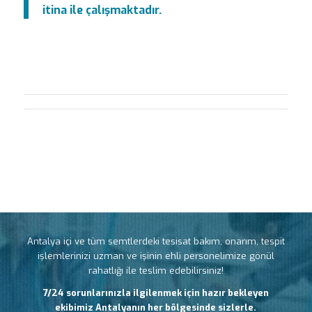
itina ile çalışmaktadır.
Antalya içi ve tüm semtlerdeki tesisat bakım, onarım, tespit
işlemlerinizi uzman ve işinin ehli personelimize gönül
rahatlığı ile teslim edebilirsiniz!
7/24 sorunlarınızla ilgilenmek için hazır bekleyen
ekibimiz Antalyanın her bölgesinde sizlerle.