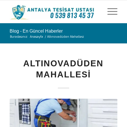
Blog - En Güncel Haberler
Buradasınız:
Anasayfa
/
Altınovadüden Mahallesi
ALTINOVADÜDEN
MAHALLESI