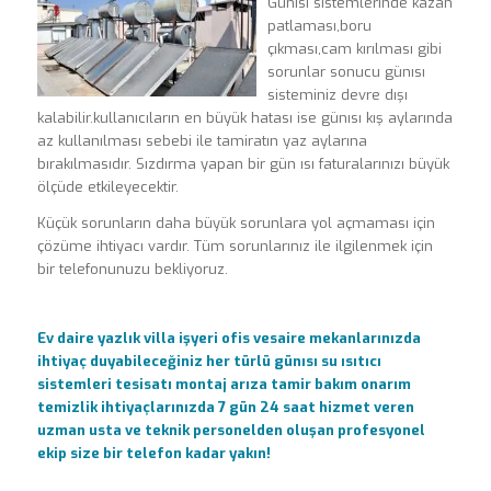
Günısı sistemlerinde kazan
patlaması,boru
çıkması,cam kırılması gibi
sorunlar sonucu günısı
sisteminiz devre dışı
kalabilir.kullanıcıların en büyük hatası ise günısı kış aylarında
az kullanılması sebebi ile tamiratın yaz aylarına
bırakılmasıdır. Sızdırma yapan bir gün ısı faturalarınızı büyük
ölçüde etkileyecektir.
Küçük sorunların daha büyük sorunlara yol açmaması için
çözüme ihtiyacı vardır. Tüm sorunlarınız ile ilgilenmek için
bir telefonunuzu bekliyoruz.
Ev daire yazlık villa işyeri ofis vesaire mekanlarınızda
ihtiyaç duyabileceğiniz her türlü günısı su ısıtıcı
sistemleri tesisatı montaj arıza tamir bakım onarım
temizlik ihtiyaçlarınızda 7 gün 24 saat hizmet veren
uzman usta ve teknik personelden oluşan profesyonel
ekip size bir telefon kadar yakın!