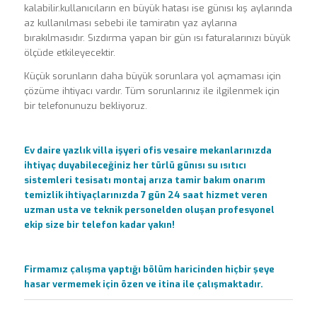
kalabilir.kullanıcıların en büyük hatası ise günısı kış aylarında
az kullanılması sebebi ile tamiratın yaz aylarına
bırakılmasıdır. Sızdırma yapan bir gün ısı faturalarınızı büyük
ölçüde etkileyecektir.
Küçük sorunların daha büyük sorunlara yol açmaması için
çözüme ihtiyacı vardır. Tüm sorunlarınız ile ilgilenmek için
bir telefonunuzu bekliyoruz.
Ev daire yazlık villa işyeri ofis vesaire mekanlarınızda
ihtiyaç duyabileceğiniz her türlü günısı su ısıtıcı
sistemleri tesisatı montaj arıza tamir bakım onarım
temizlik ihtiyaçlarınızda 7 gün 24 saat hizmet veren
uzman usta ve teknik personelden oluşan profesyonel
ekip size bir telefon kadar yakın!
Firmamız çalışma yaptığı bölüm haricinden hiçbir şeye
hasar vermemek için özen ve itina ile çalışmaktadır.