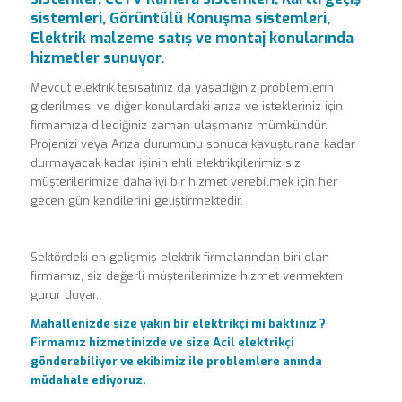
sistemleri, Görüntülü Konuşma sistemleri,
Elektrik malzeme satış ve montaj konularında
hizmetler sunuyor.
Mevcut elektrik tesisatınız da yaşadığınız problemlerin
giderilmesi ve diğer konulardaki arıza ve istekleriniz için
firmamıza dilediğiniz zaman ulaşmanız mümkündür.
Projenizi veya Arıza durumunu sonuca kavuşturana kadar
durmayacak kadar işinin ehli elektrikçilerimiz siz
müşterilerimize daha iyi bir hizmet verebilmek için her
geçen gün kendilerini geliştirmektedir.
Sektördeki en gelişmiş elektrik firmalarından biri olan
firmamız, siz değerli müşterilerimize hizmet vermekten
gurur duyar.
Mahallenizde size yakın bir elektrikçi mi baktınız ?
Firmamız hizmetinizde ve size Acil elektrikçi
gönderebiliyor ve ekibimiz ile problemlere anında
müdahale ediyoruz.