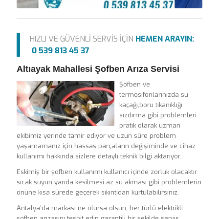
HIZLI VE GÜVENLİ SERVİS İÇİN
HEMEN ARAYIN:
0 539 813 45 37
Altıayak Mahallesi Şofben Arıza Servisi
Şofben ve
termosifonlarınızda su
kaçağı,boru tıkanıklığı
sızdırma gibi problemleri
pratik olarak uzman
ekibimiz yerinde tamir ediyor ve uzun süre problem
yaşamamanız için hassas parçaların değişiminde ve cihaz
kullanımı hakkında sizlere detaylı teknik bilgi aktarıyor.
Eskimiş bir şofben kullanımı kullanıcı içinde zorluk olacaktır
sıcak suyun yarıda kesilmesi az su akması gibi problemlerin
önüne kısa sürede geçerek sıkıntıdan kurtulabilirsiniz.
Antalya’da markası ne olursa olsun, her türlü elektrikli
şofben arızasını tespit edip garantili bir şekilde servis