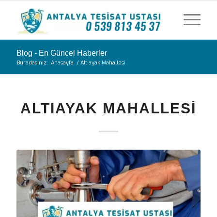
Blog - En Güncel Haberler
Buradasınız:
Anasayfa
/
Altıayak Mahallesi
ALTIAYAK MAHALLESI