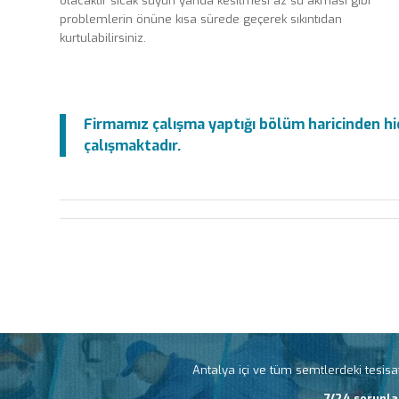
olacaktır sıcak suyun yarıda kesilmesi az su akması gibi
problemlerin önüne kısa sürede geçerek sıkıntıdan
kurtulabilirsiniz.
Firmamız çalışma yaptığı bölüm haricinden hiç
çalışmaktadır.
Antalya içi ve tüm semtlerdeki tesisat
7/24 sorunla