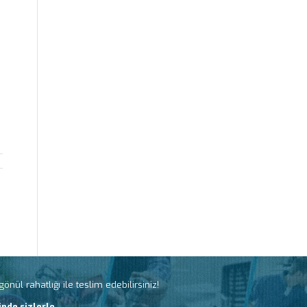
nül rahatlığı ile teslim edebilirsiniz!
nde sizlerle.