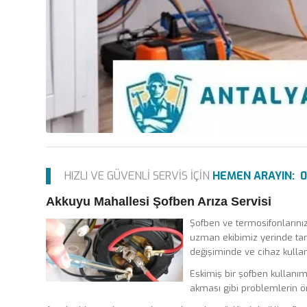
HIZLI VE GÜVENLİ SERVİS İÇİN
HEMEN ARAYIN: 0 
Akkuyu Mahallesi Şofben Arıza Servisi
Şofben ve termosifonlarınızd
uzman ekibimiz yerinde ta
değişiminde ve cihaz kullanı
Eskimiş bir şofben kullanımı
akması gibi problemlerin ön