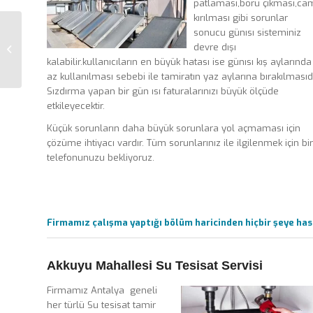
patlaması,boru çıkması,ca
kırılması gibi sorunlar
sonucu günısı sisteminiz
devre dışı
Yükseliş Mahallesi
kalabilir.kullanıcıların en büyük hatası ise günısı kış aylarında
az kullanılması sebebi ile tamiratın yaz aylarına bırakılmasıdı
Sızdırma yapan bir gün ısı faturalarınızı büyük ölçüde
etkileyecektir.
Küçük sorunların daha büyük sorunlara yol açmaması için
çözüme ihtiyacı vardır. Tüm sorunlarınız ile ilgilenmek için bir
telefonunuzu bekliyoruz.
Firmamız çalışma yaptığı bölüm haricinden hiçbir şeye hasa
Akkuyu Mahallesi Su Tesisat Servisi
Firmamız Antalya geneli
her türlü Su tesisat tamir