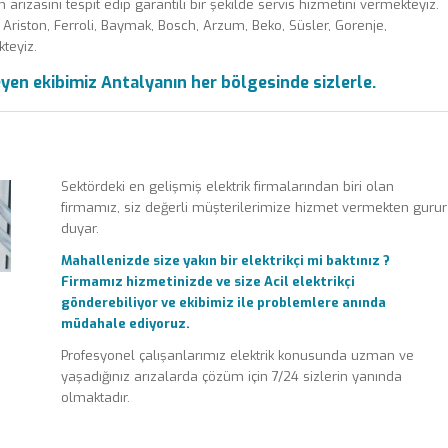
 arızasını tespit edip garantili bir şekilde servis hizmetini vermekteyiz.
Ariston, Ferroli, Baymak, Bosch, Arzum, Beko, Süsler, Gorenje,
teyiz.
eyen ekibimiz Antalyanın her bölgesinde sizlerle.
Sektördeki en gelişmiş elektrik firmalarından biri olan
firmamız, siz değerli müşterilerimize hizmet vermekten gurur
duyar.
Mahallenizde size yakın bir elektrikçi mi baktınız ?
Firmamız hizmetinizde ve size Acil elektrikçi
gönderebiliyor ve ekibimiz ile problemlere anında
müdahale ediyoruz.
Profesyonel çalışanlarımız elektrik konusunda uzman ve
yaşadığınız arızalarda çözüm için 7/24 sizlerin yanında
olmaktadır.