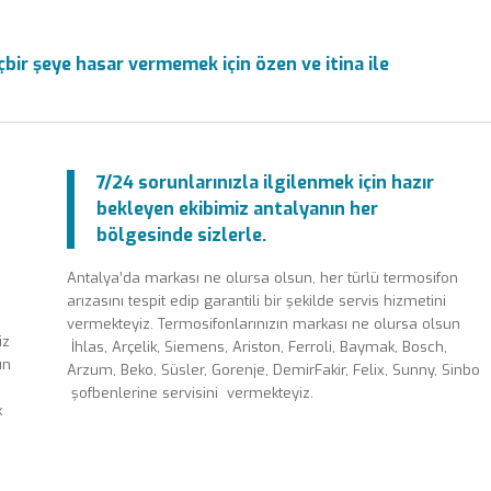
bir şeye hasar vermemek için özen ve itina ile
7/24 sorunlarınızla ilgilenmek için hazır
bekleyen ekibimiz antalyanın her
bölgesinde sizlerle.
Antalya’da markası ne olursa olsun, her türlü termosifon
arızasını tespit edip garantili bir şekilde servis hizmetini
vermekteyiz. Termosifonlarınızın markası ne olursa olsun
iz
İhlas, Arçelik, Siemens, Ariston, Ferroli, Baymak, Bosch,
un
Arzum, Beko, Süsler, Gorenje, DemirFakir, Felix, Sunny, Sinbo
şofbenlerine servisini vermekteyiz.
k