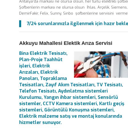
Antalya’da markası ne olursa olsun, her türlü elektrikli şofben
Şofbenlerin markası ne olursa olsun İhlas, Arçelik, Siemens, 
DemirFakir, Felix, Sunny, Sinbo şofbenlerine servisini vermek
7/24 sorunlarınızla ilgilenmek için hazır bekl
Akkuyu Mahallesi Elektik Arıza Servisi
Bina Elektrik Tesisatı,
Plan-Proje Taahhüt
işleri, Elektrik
Arızaları, Elektrik
Panoları, Topraklama
Tesisatları, Zayıf Akım Tesisatları, TV Tesisatı,
Telefon Tesisatı, Aydınlatma sistemleri
Kurulumu, Yangın ihbar sistemleri, Sensörlü
sistemler, CCTV Kamera sistemleri, Kartlı geçiş
sistemleri, Görüntülü Konuşma sistemleri,
Elektrik malzeme satış ve montaj konularında
hizmetler sunuyor.