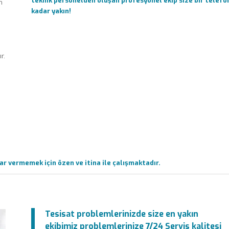
teknik personelden oluşan profesyonel ekip size bir telefo
m
kadar yakın!
r.
r vermemek için özen ve itina ile çalışmaktadır.
Tesisat problemlerinizde size en yakın
ekibimiz problemlerinize 7/24 Servis kalitesi