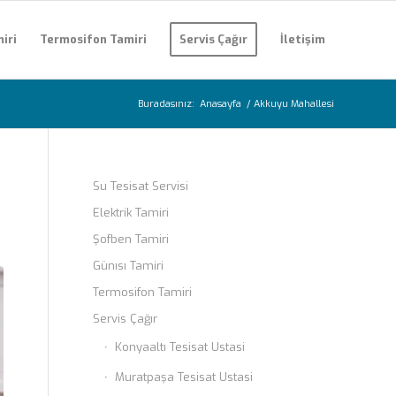
iri
Termosifon Tamiri
Servis Çağır
İletişim
Buradasınız:
Anasayfa
/
Akkuyu Mahallesi
Su Tesisat Servisi
Elektrik Tamiri
Şofben Tamiri
Günısı Tamiri
Termosifon Tamiri
Servis Çağır
Konyaaltı Tesisat Ustasi
Muratpaşa Tesisat Ustasi