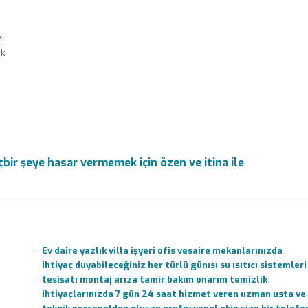
i
k
bir şeye hasar vermemek için özen ve itina ile
Ev daire yazlık villa işyeri ofis vesaire mekanlarınızda
ihtiyaç duyabileceğiniz her türlü günısı su ısıtıcı sistemleri
tesisatı montaj arıza tamir bakım onarım temizlik
ihtiyaçlarınızda 7 gün 24 saat hizmet veren uzman usta ve