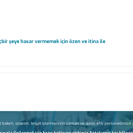
bir şeye hasar vermemek için özen ve itina ile
 bakım, onarım, tespit işlemlerinizi uzman ve işinin ehli personelimize gö
rınızla ilgilenmek için hazır bekleyen ekibimiz Antalyanın her bölgesi